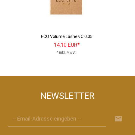
ECO Volume Lashes C 0,05
14,
10
EUR*
* inkl. MwSt.
NEWSLETTER
-- Email-Adresse eingeben --