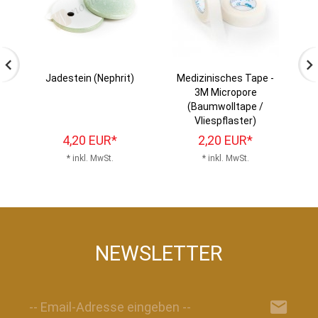
Jadestein (Nephrit)
Medizinisches Tape -
3M Micropore
(Baumwolltape /
Vliespflaster)
4,
20
EUR*
2,
20
EUR*
* inkl. MwSt.
* inkl. MwSt.
NEWSLETTER
-- Email-Adresse eingeben --