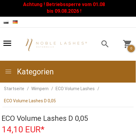
Achtung ! Betriebssperre vom 01.08
Zamknij
bis 09.08.2026 !
0
Kategorien
Startseite
Wimpern
ECO Volume Lashes
ECO Volume Lashes D 0,05
ECO Volume Lashes D 0,05
14,
10
EUR*