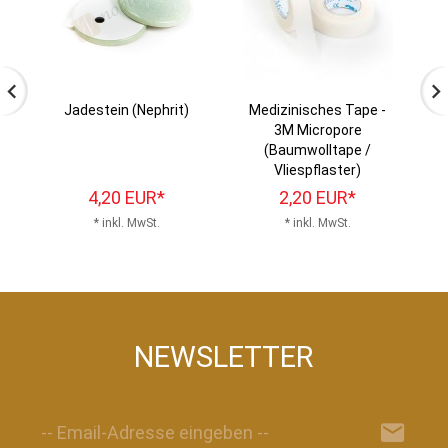
Jadestein (Nephrit)
Medizinisches Tape -
3M Micropore
(Baumwolltape /
Vliespflaster)
4,
20
EUR*
2,
20
EUR*
* inkl. MwSt.
* inkl. MwSt.
NEWSLETTER
-- Email-Adresse eingeben --