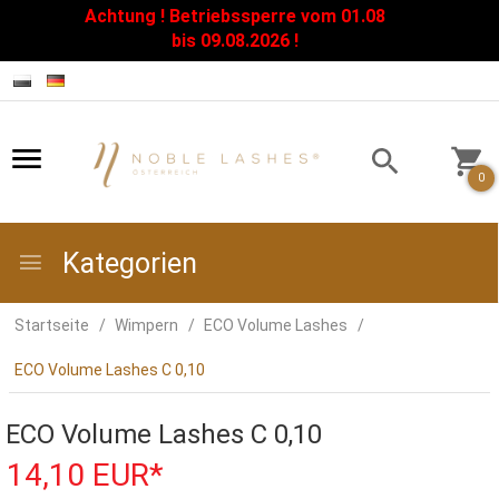
Achtung ! Betriebssperre vom 01.08
Zamknij
bis 09.08.2026 !
0
Kategorien
Startseite
Wimpern
ECO Volume Lashes
ECO Volume Lashes C 0,10
ECO Volume Lashes C 0,10
14,
10
EUR*