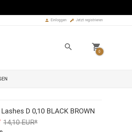
Zamknij
Einloggen
Jetzt registrieren
0
GEN
e Lashes D 0,10 BLACK BROWN
*
14,10 EUR*