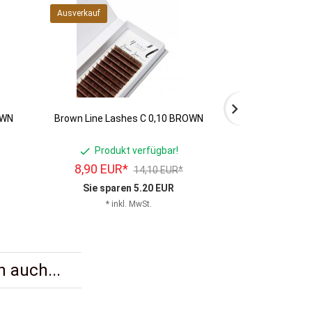
Ausverkauf
Ausverkauf
OWN
Brown Line Lashes C 0,10 BROWN
Brown Line La
Produkt verfügbar!
Produ
8,
90
EUR*
8,
90
EUR
14,10 EUR*
Sie sparen 5.20 EUR
Sie spar
* inkl. MwSt.
* in
 auch...