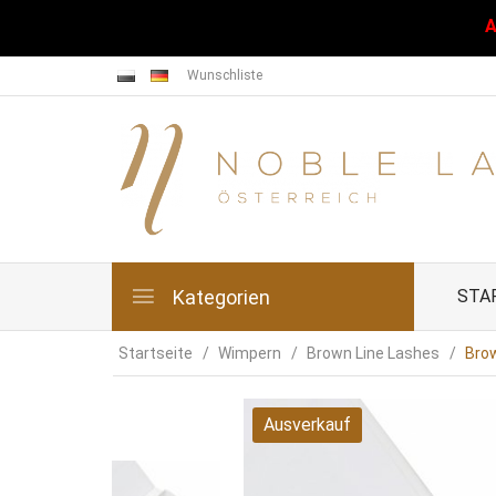
A
Wunschliste
Kategorien
STA
Startseite
Wimpern
Brown Line Lashes
Bro
Ausverkauf